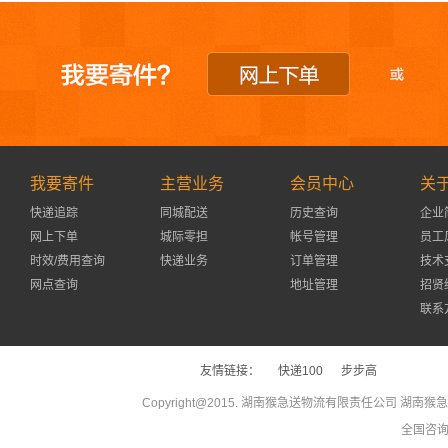
我要寄件
主营业务
会员中心
关
快递追踪
同城配送
历史查询
企业
网上下单
城际零担
帐号管理
员工
时效/费用查询
快递业务
订单管理
技术
网点查询
地址管理
招贤
联系
友情链接：
快递100
步步高
Copyright@2015. 湖南猴急送物流有限责任公司 湖南猴急
全国咨询热